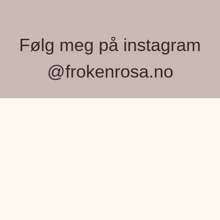
Følg meg på instagram
@frokenrosa.no
FRØKEN ROSA, MONICA WIGER
Velkommen til Frøken Rosa – et lite, lekent
univers fylt med farger, fine detaljer og unike
OM OSS
små skatter jeg elsker å finne.