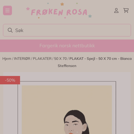
Hopp til innhold
Fargerik norsk nettbutikk
Hjem
/
INTERIØR
/
PLAKATER
/
50 X 70
/
PLAKAT - Spejl - 50 X 70 cm - Bianca
Steffensen
-50%