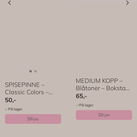
MEDIUM KOPP –
SPISEPINNE –
Blåtoner – Bokstav
Classic Colors –
– Rice
65,-
Rice
50,-
På lager
På lager
Kjøp
Kjøp