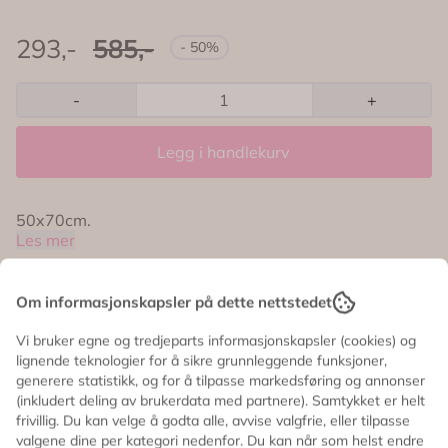
293,-
585,-
- 50%
-
+
Legg i handlekurv
50x70cm.
Les mer
Om informasjonskapsler på dette nettstedet
Informasjon
Vi bruker egne og tredjeparts informasjonskapsler (cookies) og
lignende teknologier for å sikre grunnleggende funksjoner,
generere statistikk, og for å tilpasse markedsføring og annonser
50x70cm.
(inkludert deling av brukerdata med partnere). Samtykket er helt
frivillig. Du kan velge å godta alle, avvise valgfrie, eller tilpasse
valgene dine per kategori nedenfor. Du kan når som helst endre