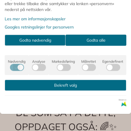
eller trekke tilbake dine samtykker via lenken «personvern»
nederst på nettsiden vår.
Les mer om informasjonskapsler
Googles retningslinjer for personvern
Kommentarer
Godta nødvendig
Godta alle
Nødvendig
Analyse
Markedsføring
Målrettet
Egendefinert
Produsent
Bekreft valg
Drevet av
DE SOM SÅ PÅ DETTE,
OPPDAGET OGSÅ: 🌈✨