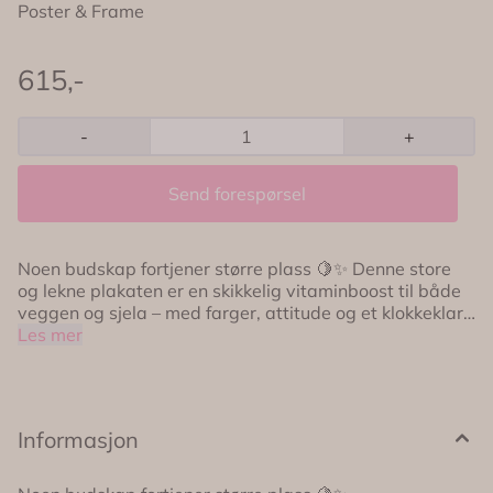
Poster & Frame
615,-
-
+
Send forespørsel
Noen budskap fortjener større plass 🍋✨ Denne store
og lekne plakaten er en skikkelig vitaminboost til både
veggen og sjela – med farger, attitude og et klokkeklart
budskap: Når livet gir deg sitroner… squeeze that
Les mer
sucker! Perfekt til deg som elsker humor og fargeglede –
og som ikke er redd for å gjøre en statement 💛 🍋
Illustrert av ByKammille 🌈 Frisk og energisk fargepalett
📏 Størrelse: 50 x 70 cm 🖨️ Trykket på kvalitetsark 🎁
Informasjon
Råkul gave til deg selv eller noen du digger Et ekte
Frøken Rosa-øyeblikk til veggen 💅