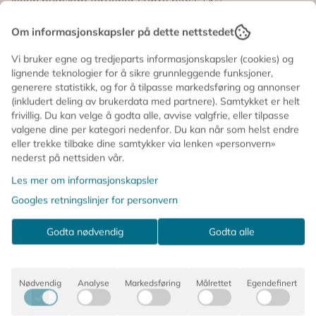
Noen budskap fortjener større plass 🍋✨
Denne store og lekne plakaten er en skikkelig
Om informasjonskapsler på dette nettstedet
vitaminboost til både veggen og sjela – med farger,
attitude og et klokkeklart budskap: Når livet gir deg
Vi bruker egne og tredjeparts informasjonskapsler (cookies) og
sitroner… squeeze that sucker!
lignende teknologier for å sikre grunnleggende funksjoner,
generere statistikk, og for å tilpasse markedsføring og annonser
Perfekt til deg som elsker humor og fargeglede – og
(inkludert deling av brukerdata med partnere). Samtykket er helt
som ikke er redd for å gjøre en statement 💛
frivillig. Du kan velge å godta alle, avvise valgfrie, eller tilpasse
valgene dine per kategori nedenfor. Du kan når som helst endre
🍋 Illustrert av ByKammille
eller trekke tilbake dine samtykker via lenken «personvern»
nederst på nettsiden vår.
🌈 Frisk og energisk fargepalett
Les mer om informasjonskapsler
📏 Størrelse: 50 x 70 cm
Googles retningslinjer for personvern
🖨️ Trykket på kvalitetsark
Godta nødvendig
Godta alle
🎁 Råkul gave til deg selv eller noen du digger
Et ekte Frøken Rosa-øyeblikk til veggen 💅
Nødvendig
Analyse
Markedsføring
Målrettet
Egendefinert