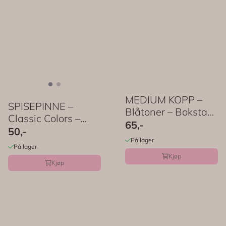
MEDIUM KOPP –
SPISEPINNE –
Blåtoner – Bokstav
Classic Colors –
– Rice
65,-
Rice
50,-
På lager
På lager
Kjøp
Kjøp