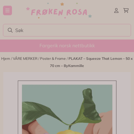
Hopp til innhold
Fargerik norsk nettbutikk
Hjem
/
VÅRE MERKER
/
Poster & Frame
/
PLAKAT – Squeeze That Lemon – 50 x
70 cm – ByKammille