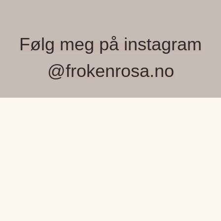
Følg meg på instagram
@frokenrosa.no
FRØKEN ROSA, MONICA WIGER
Velkommen til Frøken Rosa – et lite, lekent
univers fylt med farger, fine detaljer og unike
OM OSS
små skatter jeg elsker å finne.