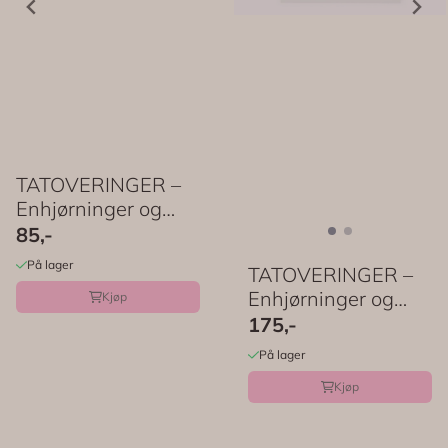
TATOVERINGER –
Enhjørninger og
pastell – 2 ark ...
85,-
På lager
TATOVERINGER –
Enhjørninger og
Kjøp
regnbuer – 2 ark ...
175,-
På lager
Kjøp