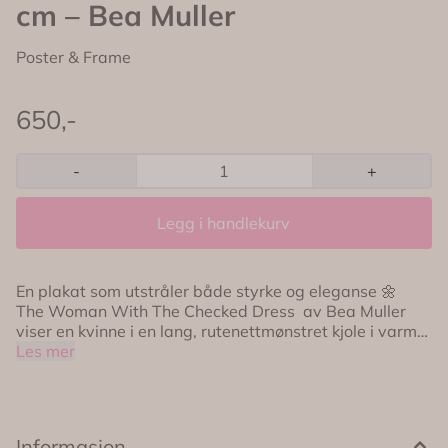
cm – Bea Muller
Poster & Frame
650,-
-
+
Legg i handlekurv
En plakat som utstråler både styrke og eleganse 🌼
The Woman With The Checked Dress av Bea Muller
viser en kvinne i en lang, rutenettmønstret kjole i varme
nyanser av gult og rødt. Den myke rosa bakgrunnen
Les mer
gjør motivet lekent og moderne, samtidig som uttrykket
er sterkt og tidløst 🎨✨ Perfekt som blikkfang alene –
eller kombinert med andre verk fra Bea Muller for en
gjennomført og fargerik bildevegg 💕 🌸 Størrelse: 50 x
Informasjon