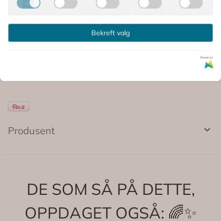
Et kunsttrykk som vil få veggene dine til å skinne litt
ekstra ✨
Bekreft valg
Kommentarer
Drevet av
Produsent
DE SOM SÅ PÅ DETTE,
OPPDAGET OGSÅ: 🌈✨