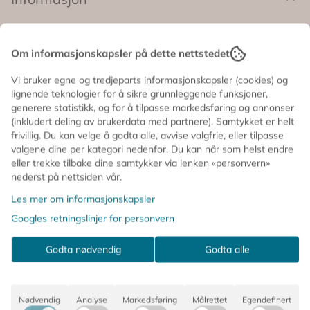
70 cm 🖼️ Trykt på høykvalitets papir med flotte detaljer
🎨 Kunstner: Bea Muller ✨ En plakat som gir varme,
karakter og liv til hjemmet Et kunsttrykk som vil få
En plakat som utstråler både styrke og eleganse 🌼
The
veggene dine til å skinne litt ekstra ✨
Woman With The Checked Dress
av Bea Muller viser en
Om informasjonskapsler på dette nettstedet
kvinne i en lang, rutenettmønstret kjole i varme nyanser
Vi bruker egne og tredjeparts informasjonskapsler (cookies) og
av gult og rødt. Den myke rosa bakgrunnen gjør motivet
lignende teknologier for å sikre grunnleggende funksjoner,
lekent og moderne, samtidig som uttrykket er sterkt og
generere statistikk, og for å tilpasse markedsføring og annonser
tidløst 🎨✨
(inkludert deling av brukerdata med partnere). Samtykket er helt
frivillig. Du kan velge å godta alle, avvise valgfrie, eller tilpasse
Perfekt som blikkfang alene – eller kombinert med
valgene dine per kategori nedenfor. Du kan når som helst endre
andre verk fra Bea Muller for en gjennomført og fargerik
eller trekke tilbake dine samtykker via lenken «personvern»
bildevegg 💕
nederst på nettsiden vår.
Les mer om informasjonskapsler
🌸 Størrelse: 50 x 70 cm
Googles retningslinjer for personvern
🖼️ Trykt på høykvalitets papir med flotte detaljer
Godta nødvendig
Godta alle
🎨 Kunstner: Bea Muller
✨ En plakat som gir varme, karakter og liv til
hjemmet
Nødvendig
Analyse
Markedsføring
Målrettet
Egendefinert