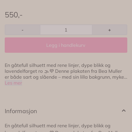
550,-
-
+
Legg i handlekurv
En gåtefull silhuett med rene linjer, dype blikk og
lavendelfarget ro 🌫️💜 Denne plakaten fra Bea Muller
er både sart og slående – med sin lilla bakgrunn, myke
striper og kontrastfulle detaljer som setter tonen i
Les mer
ethvert rom. Den hvite hatten gir motivet en nesten
eventyrlig følelse, og gjør dette til et kunstverk som
inviterer til tolkning og undring. Perfekt for deg som
elsker visuell poesi, og som vil skape en personlig og
Informasjon
kunstnerisk atmosfære i hjemmet ✨ 🖨️ Trykket på tykt
og matt kvalitetspapir 📐 Størrelse: 50 x 70 cm 🚫
Leveres uten ramme 🎨 Illustrert av Bea Muller for
En gåtefull silhuett med rene linjer, dype blikk og
Poster and Frame 🇩🇰 Designet og produsert i