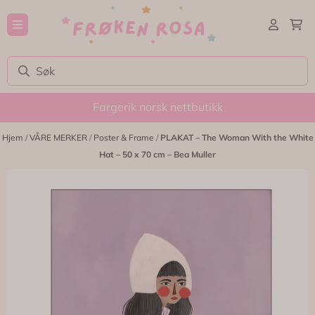
Hopp til innhold
Fargerik norsk nettbutikk
Hjem
/
VÅRE MERKER
/
Poster & Frame
/
PLAKAT – The Woman With the White
Hat – 50 x 70 cm – Bea Muller