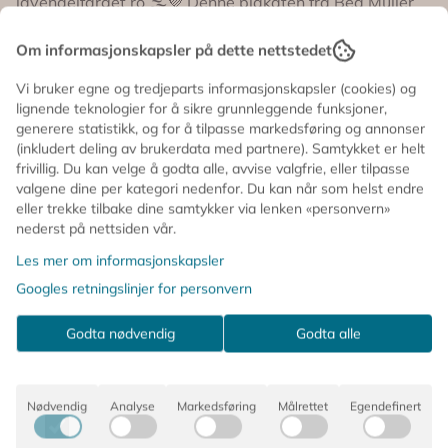
lavendelfarget ro 🌫️💜 Denne plakaten fra Bea Muller
Danmark
er både sart og slående – med sin lilla bakgrunn, myke
striper og kontrastfulle detaljer som setter tonen i
Om informasjonskapsler på dette nettstedet
ethvert rom. Den hvite hatten gir motivet en nesten
Vi bruker egne og tredjeparts informasjonskapsler (cookies) og
eventyrlig følelse, og gjør dette til et kunstverk som
lignende teknologier for å sikre grunnleggende funksjoner,
inviterer til tolkning og undring.
generere statistikk, og for å tilpasse markedsføring og annonser
(inkludert deling av brukerdata med partnere). Samtykket er helt
Perfekt for deg som elsker visuell poesi, og som vil
frivillig. Du kan velge å godta alle, avvise valgfrie, eller tilpasse
skape en personlig og kunstnerisk atmosfære i hjemmet
valgene dine per kategori nedenfor. Du kan når som helst endre
✨
eller trekke tilbake dine samtykker via lenken «personvern»
nederst på nettsiden vår.
🖨️ Trykket på tykt og matt kvalitetspapir
Les mer om informasjonskapsler
📐 Størrelse: 50 x 70 cm
Googles retningslinjer for personvern
🚫 Leveres uten ramme
Godta nødvendig
Godta alle
🎨 Illustrert av Bea Muller for Poster and Frame
🇩🇰 Designet og produsert i Danmark
Nødvendig
Analyse
Markedsføring
Målrettet
Egendefinert