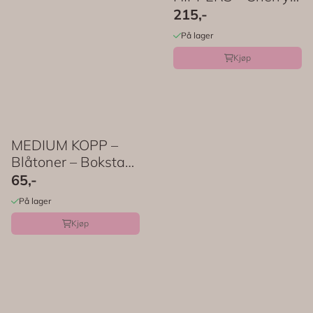
Blossom Series – ...
215,-
På lager
Kjøp
MEDIUM KOPP –
Blåtoner – Bokstav
– Rice
65,-
På lager
Kjøp