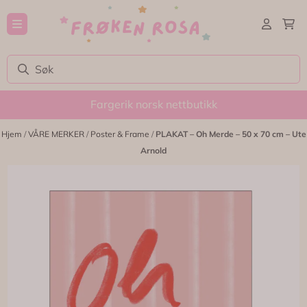
Hopp til innhold
Fargerik norsk nettbutikk
Hjem
/
VÅRE MERKER
/
Poster & Frame
/
PLAKAT – Oh Merde – 50 x 70 cm – Ute
Arnold