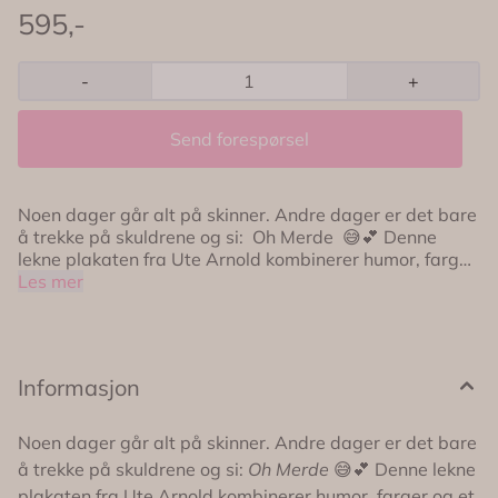
595,-
-
+
Send forespørsel
Noen dager går alt på skinner. Andre dager er det bare
å trekke på skuldrene og si: Oh Merde 😅💕 Denne
lekne plakaten fra Ute Arnold kombinerer humor, farger
og et moderne uttrykk på den mest sjarmerende måten.
Les mer
Med håndskrevet rød typografi mot myke rosa striper
får plakaten et uttrykk som både føles fransk,
avslappet og full av personlighet. Den enkle
utformingen gjør den til et blikkfang på veggen,
Informasjon
samtidig som budskapet gir et lite smil til hverdagen.
Perfekt for deg som elsker farger, humor og interiør som
ikke tar seg selv altfor høytidelig. 💕 Designet av Ute
Noen dager går alt på skinner. Andre dager er det bare
Arnold 🇫🇷 Fransk uttrykk med en humoristisk vri 🎨
å trekke på skuldrene og si:
Oh Merde
😅💕 Denne lekne
Myke rosatoner kombinert med sterk rød typografi ✨
plakaten fra Ute Arnold kombinerer humor, farger og et