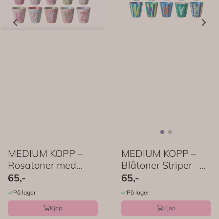
MEDIUM KOPP –
MEDIUM KOPP –
Rosatoner med
Blåtoner Striper –
blomster – Bokstav
Bokstav ...
65,-
65,-
...
På lager
På lager
Kjøp
Kjøp