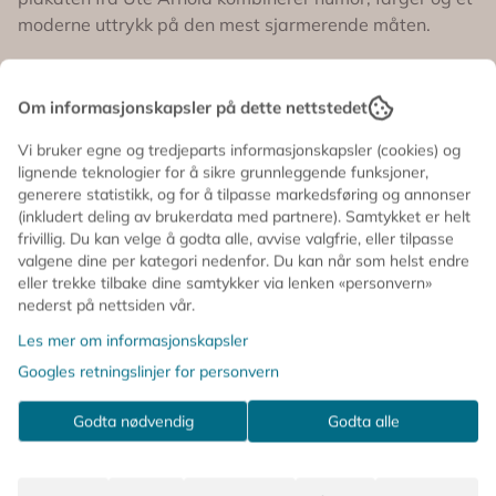
Moderne og minimalistisk kunsttrykk med personlighet
moderne uttrykk på den mest sjarmerende måten.
🏡 Perfekt til stue, kjøkken, hjemmekontor eller
bildevegg 💗 Fin alene eller sammen med andre
Med håndskrevet rød typografi mot myke rosa striper
fargerike plakater 📏 Størrelse: 50 x 70 cm 🖼️ Selges
uten ramme En plakat for alle de dagene livet ikke går
får plakaten et uttrykk som både føles fransk,
Om informasjonskapsler på dette nettstedet
helt etter planen – og det er helt greit 💕✨
avslappet og full av personlighet. Den enkle
utformingen gjør den til et blikkfang på veggen,
Vi bruker egne og tredjeparts informasjonskapsler (cookies) og
lignende teknologier for å sikre grunnleggende funksjoner,
samtidig som budskapet gir et lite smil til hverdagen.
generere statistikk, og for å tilpasse markedsføring og annonser
Perfekt for deg som elsker farger, humor og interiør som
(inkludert deling av brukerdata med partnere). Samtykket er helt
frivillig. Du kan velge å godta alle, avvise valgfrie, eller tilpasse
ikke tar seg selv altfor høytidelig.
valgene dine per kategori nedenfor. Du kan når som helst endre
eller trekke tilbake dine samtykker via lenken «personvern»
💕 Designet av Ute Arnold
nederst på nettsiden vår.
🇫🇷 Fransk uttrykk med en humoristisk vri
🎨 Myke rosatoner kombinert med sterk rød typografi
Les mer om informasjonskapsler
✨ Moderne og minimalistisk kunsttrykk med
Googles retningslinjer for personvern
personlighet
🏡 Perfekt til stue, kjøkken, hjemmekontor eller
Godta nødvendig
Godta alle
bildevegg
💗 Fin alene eller sammen med andre fargerike plakater