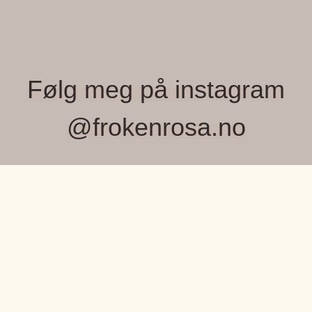
Følg meg på instagram
@frokenrosa.no
FRØKEN ROSA, MONICA WIGER
Velkommen til Frøken Rosa – et lite, lekent