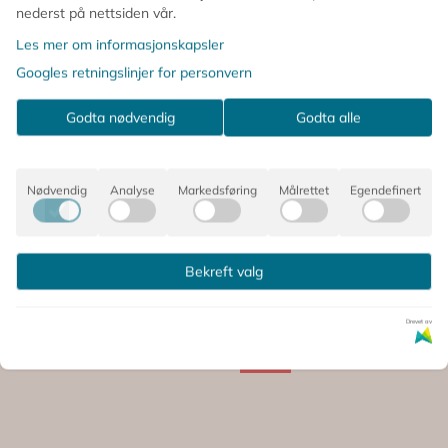
nederst på nettsiden vår.
Les mer om informasjonskapsler
Googles retningslinjer for personvern
Godta nødvendig
Godta alle
Nødvendig
Analyse
Markedsføring
Målrettet
Egendefinert
Bekreft valg
 SÅ PÅ DETTE, OPPDAGET OG
Drevet av
-50%