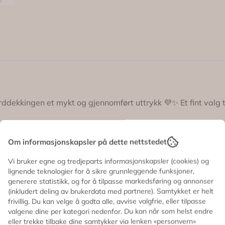
orddekkingen et mykt og gjennomført uttrykk 💜✨ Et fint valg 
drikker, og kan brukes flere ganger – praktisk når du vil dekk
Om informasjonskapsler på dette nettstedet
Vi bruker egne og tredjeparts informasjonskapsler (cookies) og
lignende teknologier for å sikre grunnleggende funksjoner,
generere statistikk, og for å tilpasse markedsføring og annonser
(inkludert deling av brukerdata med partnere). Samtykket er helt
frivillig. Du kan velge å godta alle, avvise valgfrie, eller tilpasse
nger
valgene dine per kategori nedenfor. Du kan når som helst endre
eller trekke tilbake dine samtykker via lenken «personvern»