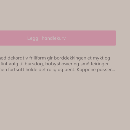
Legg i handlekurv
 fint valg til bursdag, babyshower og små feiringer
fortsatt holde det rolig og pent. Koppene passer
ndre kalde drikker, og kan brukes flere ganger – praktisk
orativ frillform i lilla 🎉
 Passer til saft, juice og kalde
les før første bruk 📏 Rommer