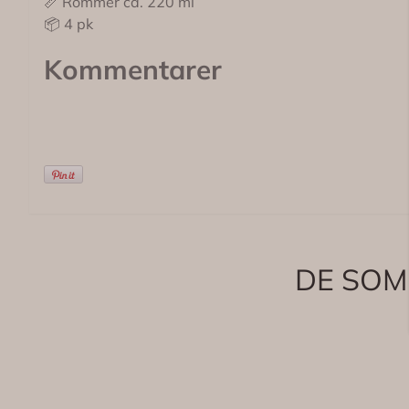
📏 Rommer ca. 220 ml
📦 4 pk
Kommentarer
DE SOM