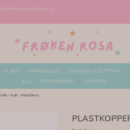
 | ✔️ Betal enkelt med Vipps &
KLÆR
BARNEGLEDE
BURSDAG & FESTPYNT
JUL
VÅRE MERKER
NYHETER
lla – 4 pk – PartyDeco
PLASTKOPPER –