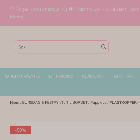
Hopp til innhold
🤍 Fargerik norsk nettbutikk | 🚚 Frakt fra 99,- Klikk & Hent i Oslo
Klarna
SOMMERSALG
INTERIØR
KJØKKEN
MAILEG
Hjem
/
BURSDAG & FESTPYNT
/
TIL BORDET
/
Pappkrus
/
PLASTKOPPER – Li
-50%