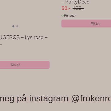
– PartyDeco
50,-
100,-
På lager
Kjøp
GERØR – Lys rosa –
.
Kjøp
meg på instagram @frokenr