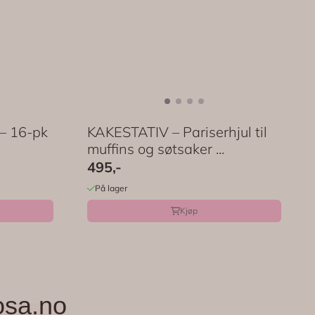
– 16-pk
KAKESTATIV – Pariserhjul til
muffins og søtsaker ...
495,-
På lager
Kjøp
osa.no