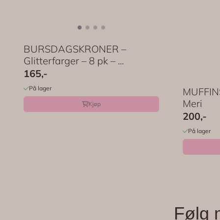
BURSDAGSKRONER –
Glitterfarger – 8 pk – ...
165,-
På lager
MUFFINS
Meri
Kjøp
200,-
På lager
Følg 