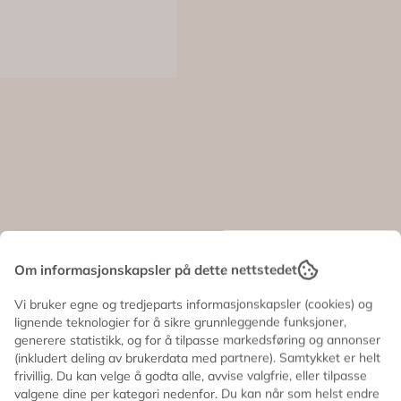
Om informasjonskapsler på dette nettstedet
Vi bruker egne og tredjeparts informasjonskapsler (cookies) og
 fantastiske serviettene 🐘 I tillegg til å være praktiske, er
lignende teknologier for å sikre grunnleggende funksjoner,
generere statistikk, og for å tilpasse markedsføring og annonser
(inkludert deling av brukerdata med partnere). Samtykket er helt
frivillig. Du kan velge å godta alle, avvise valgfrie, eller tilpasse
valgene dine per kategori nedenfor. Du kan når som helst endre