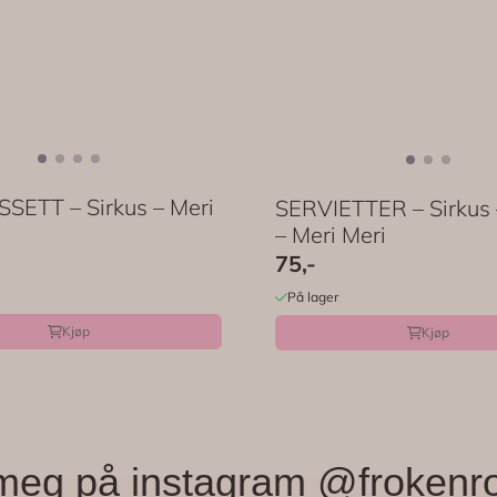
SETT – Sirkus – Meri
SERVIETTER – Sirkus 
– Meri Meri
75,-
På lager
Kjøp
Kjøp
meg på instagram @frokenr