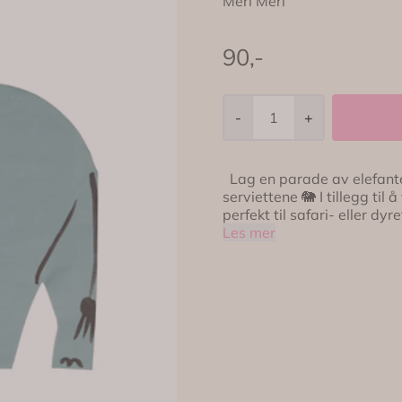
Meri Meri
90,-
-
+
Lag en parade av elefanter på festbordet ditt med disse fantastiske
serviettene 🐘 I tillegg til
perfekt til safari- eller dyretema! 🧻 3-lags papir for ekstra ho
elefantform for en leken stil 🌱 Laget av FSC-blandet papir 🎉 Pakke med 
Les mer
servietter 📏 Brettet 