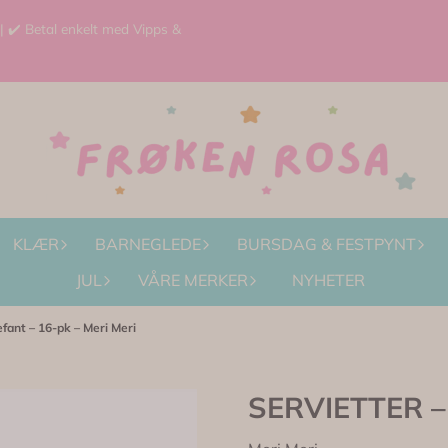
 | ✔️ Betal enkelt med Vipps &
KLÆR
BARNEGLEDE
BURSDAG & FESTPYNT
JUL
VÅRE MERKER
NYHETER
fant – 16-pk – Meri Meri
SERVIETTER – 