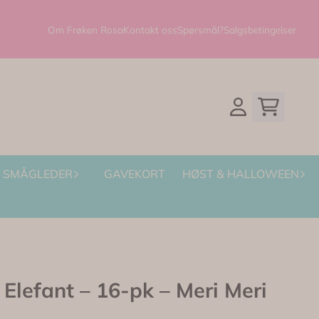
Om Frøken Rosa
Kontakt oss
Spørsmål?
Salgsbetingelser
SMÅGLEDER
GAVEKORT
HØST & HALLOWEEN
Elefant – 16-pk – Meri Meri