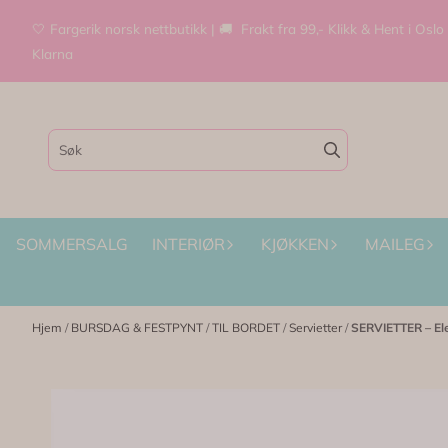
Hopp til innhold
🤍 Fargerik norsk nettbutikk | 🚚 Frakt fra 99,- Klikk & Hent i Oslo
Klarna
SOMMERSALG
INTERIØR
KJØKKEN
MAILEG
Hjem
/
BURSDAG & FESTPYNT
/
TIL BORDET
/
Servietter
/
SERVIETTER – Ele