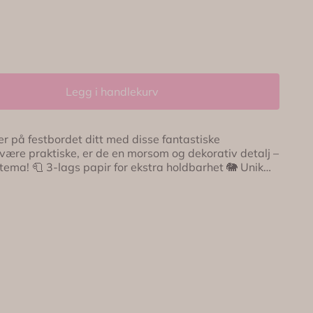
Legg i handlekurv
 å være praktiske, er de en morsom og dekorativ detalj –
ldbarhet 🐘 Unik
16
størrelse: ca. 16,5 x 14,6 cm