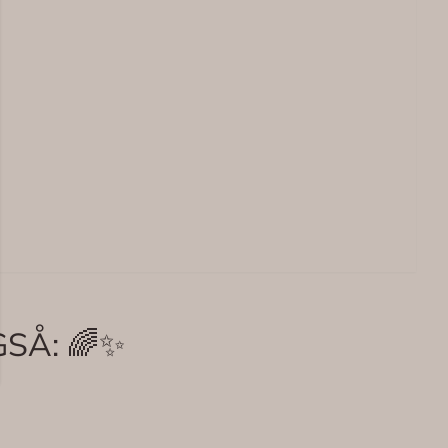
SÅ: 🌈✨