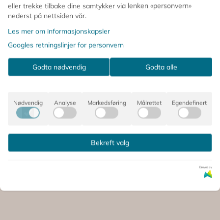
eller trekke tilbake dine samtykker via lenken «personvern»
nederst på nettsiden vår.
Les mer om informasjonskapsler
Googles retningslinjer for personvern
Godta nødvendig
Godta alle
Nødvendig
Analyse
Markedsføring
Målrettet
Egendefinert
Bekreft valg
 SÅ PÅ DETTE, OPPDAGET OG
Drevet av