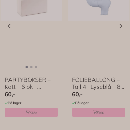
PARTYBOKSER –
FOLIEBALLONG –
Katt – 6 pk –
Tall 4– Lyseblå – 86
PartyDeco
cm ...
60,-
60,-
På lager
På lager
Kjøp
Kjøp