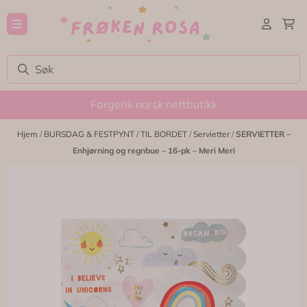
Hopp til innhold
Fargerik norsk nettbutikk
Hjem
/
BURSDAG & FESTPYNT
/
TIL BORDET
/
Servietter
/
SERVIETTER –
Enhjørning og regnbue – 16-pk – Meri Meri