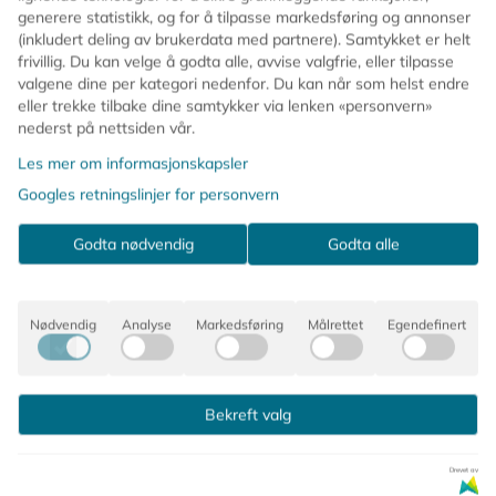
generere statistikk, og for å tilpasse markedsføring og annonser
de garantert et fargerikt høydepunkt på festen!
(inkludert deling av brukerdata med partnere). Samtykket er helt
frivillig. Du kan velge å godta alle, avvise valgfrie, eller tilpasse
Perfekte til bursdag, temafest eller enhver feiring som
valgene dine per kategori nedenfor. Du kan når som helst endre
trenger litt ekstra magi og glede ✨
eller trekke tilbake dine samtykker via lenken «personvern»
nederst på nettsiden vår.
🦄 16 store servietter i eventyrlig design
🌟 Gullfolie og neontrykk
Les mer om informasjonskapsler
🌈 Motiver: regnbuer, sol, enhjørninger og drømmer
Googles retningslinjer for personvern
🎀 Elegant scallopkant
📏 Brettet størrelse: 165 x 165 mm
Godta nødvendig
Godta alle
Kommentarer
Nødvendig
Analyse
Markedsføring
Målrettet
Egendefinert
Bekreft valg
Produsent
Drevet av