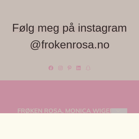
Følg meg på instagram
@frokenrosa.no
FRØKEN ROSA, MONICA WIGER
Velkommen til Frøken Rosa – et lite, lekent
univers fylt med farger, fine detaljer og unike
OM OSS
små skatter jeg elsker å finne.