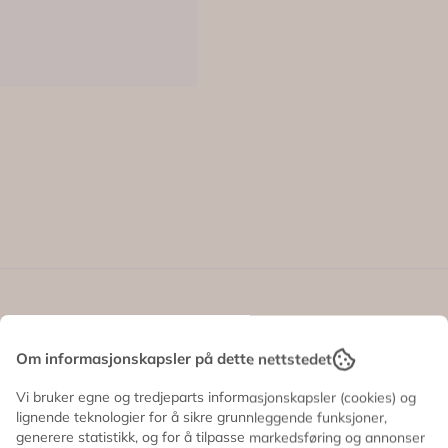
fra en drømmete 90-tallsfest 🌼💕
 gir de borddekkingen en ekstra glad og leken følelse.
Om informasjonskapsler på dette nettstedet
ler sommerbordet når du vil ha litt ekstra farge og blomsters
Vi bruker egne og tredjeparts informasjonskapsler (cookies) og
lignende teknologier for å sikre grunnleggende funksjoner,
generere statistikk, og for å tilpasse markedsføring og annonser