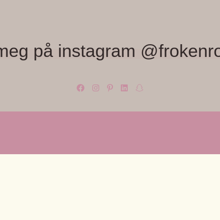
meg på instagram @frokenr
OM OSS
KUNDES
med farger,
Frøken Rosa, Monica Wiger
Om Frøken
Lilloseterveien 56 B
Kontakt os
fra Rice,
0957 Oslo
Spørsmål?