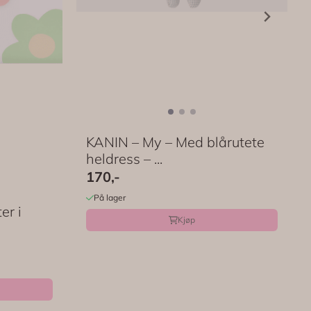
KANIN – My – Med blårutete
heldress – ...
170,-
På lager
er i
Kjøp