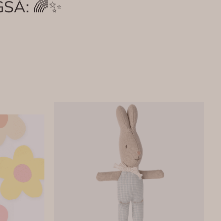
SÅ: 🌈✨