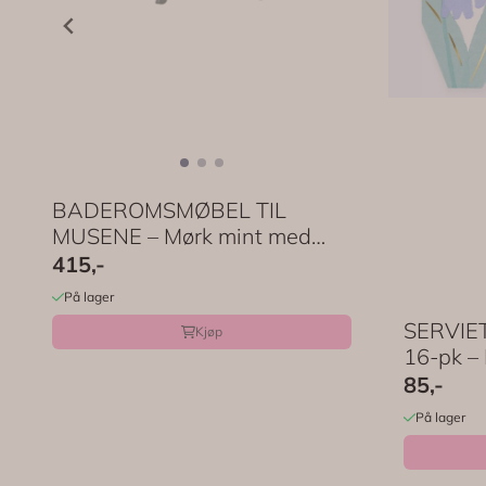
BADEROMSMØBEL TIL
MUSENE – Mørk mint med
speil ...
415,-
På lager
SERVIET
Kjøp
16-pk – M
85,-
På lager