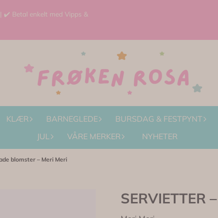
 | ✔️ Betal enkelt med Vipps &
KLÆR
BARNEGLEDE
BURSDAG & FESTPYNT
JUL
VÅRE MERKER
NYHETER
de blomster – Meri Meri
SERVIETTER – 