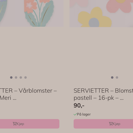
TER – Vårblomster –
SERVIETTER – Blomst
eri ...
pastell – 16-pk – ...
90,-
På lager
Kjøp
Kjøp