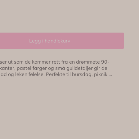
Legg i handlekurv
 ser ut som de kommer rett fra en drømmete 90-
se. Perfekte til bursdag, piknik,
 sommerbordet når du vil ha litt ekstra farge og
 gulldetaljer 🌿 Bølgete
 Pakke