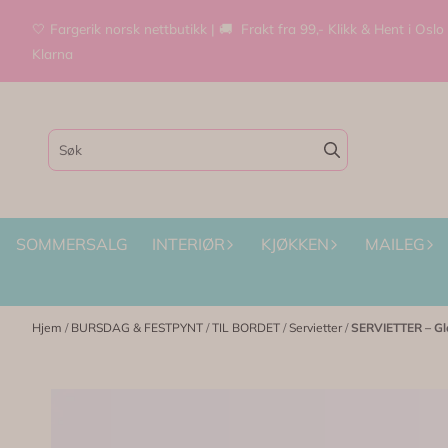
Hopp til innhold
🤍 Fargerik norsk nettbutikk | 🚚 Frakt fra 99,- Klikk & Hent i Oslo
Klarna
SOMMERSALG
INTERIØR
KJØKKEN
MAILEG
Hjem
/
BURSDAG & FESTPYNT
/
TIL BORDET
/
Servietter
/
SERVIETTER – Gla