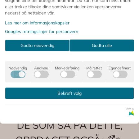
valgene dine per kategori nedenfor. Du kan når som helst endre
🌸 Perfekte til babyshower, dåp eller bursdag
eller trekke tilbake dine samtykker via lenken «personvern»
nederst på nettsiden vår.
📏 Størrelse utbrettet: ca. 33 x 33 cm
📦 12 stk i pakken
Les mer om informasjonskapsler
Googles retningslinjer for personvern
Kommentarer
Godta nødvendig
Godta alle
Nødvendig
Analyse
Markedsføring
Målrettet
Egendefinert
Produsent
Bekreft valg
Drevet av
DE SOM SÅ PÅ DETTE,