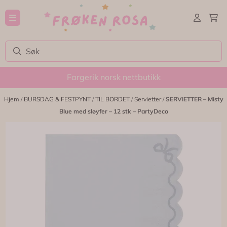
Hopp til innhold
Fargerik norsk nettbutikk
Hjem
/
BURSDAG & FESTPYNT
/
TIL BORDET
/
Servietter
/
SERVIETTER – Misty
Blue med sløyfer – 12 stk – PartyDeco