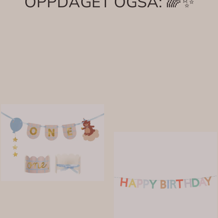
OPPDAGET OGSÅ: 🌈✨