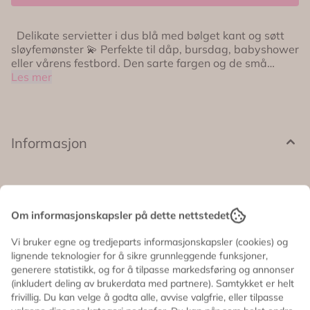
Delikate servietter i dus blå med bølget kant og søtt
sløyfemønster 💫 Perfekte til dåp, bursdag, babyshower
eller vårens festbord. Den sarte fargen og de små
detaljene gir borddekkingen et rolig og elegant uttrykk
Les mer
✨ 💙 Lyseblå servietter med sløyfemotiv 🎀 Bølget kant
for et romantisk preg 🌸 Perfekte til babyshower, dåp
eller bursdag 📏 Størrelse utbrettet: ca. 33 x 33 cm 📦
12 stk i pakken
Informasjon
Delikate servietter i dus blå med bølget kant og søtt
sløyfemønster 💫 Perfekte til dåp, bursdag, babyshower
Om informasjonskapsler på dette nettstedet
eller vårens festbord. Den sarte fargen og de små
Vi bruker egne og tredjeparts informasjonskapsler (cookies) og
detaljene gir borddekkingen et rolig og elegant uttrykk
lignende teknologier for å sikre grunnleggende funksjoner,
✨
generere statistikk, og for å tilpasse markedsføring og annonser
(inkludert deling av brukerdata med partnere). Samtykket er helt
💙 Lyseblå servietter med sløyfemotiv
frivillig. Du kan velge å godta alle, avvise valgfrie, eller tilpasse
🎀 Bølget kant for et romantisk preg