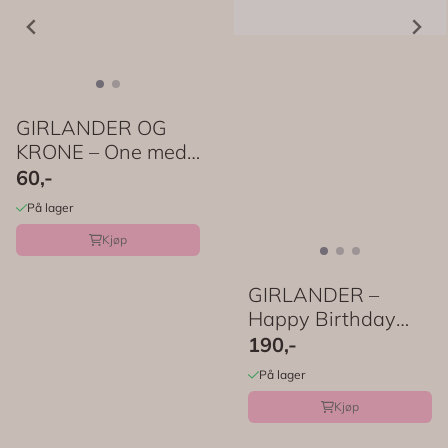
GIRLANDER OG
KRONE – One med
bamse – PartyDeco
60,-
På lager
Kjøp
GIRLANDER –
Happy Birthday
fargerik – Meri Meri
190,-
På lager
Kjøp