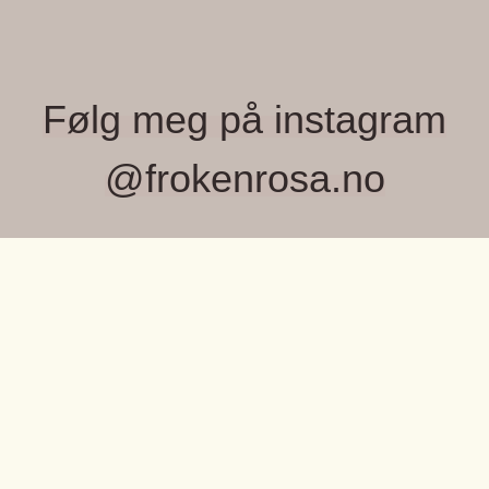
Følg meg på instagram
@frokenrosa.no
FRØKEN ROSA, MONICA WIGER
Velkommen til Frøken Rosa – et lite, lekent
univers fylt med farger, fine detaljer og unike
OM OSS