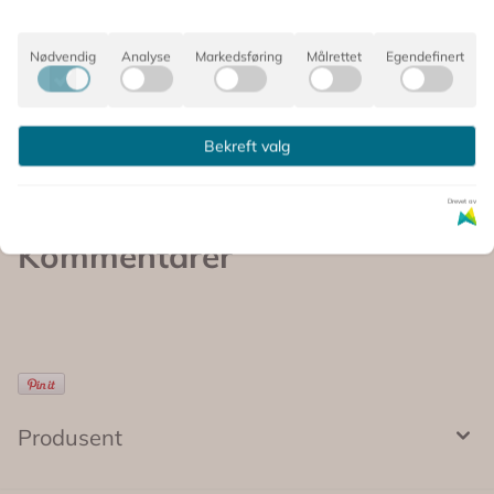
Derfor elsker vi det:
Nødvendig
Analyse
Markedsføring
Målrettet
Egendefinert
🐅 Tigerøye – Steinbukkens kraftstein for styrke og fokus
🌿 Duft av sandeltre og jasmin – rolig, jordende og
harmonisk
Bekreft valg
🕯️ Ca. 21 timers brenntid
🎁 Leveres i vakker gaveeske – perfekt gave til en
Steinbukk
Drevet av
Kommentarer
Produsent