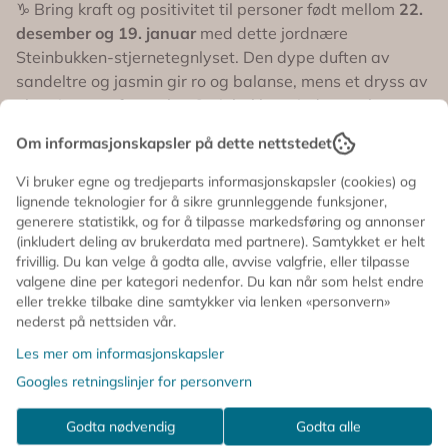
gir dette lyset både jordnær styrke og klarhet til å nå
♑️ Bring kraft og positivitet til personer født mellom
22.
drømmene. Etter bruk kan krystallene gjenbrukes til
desember og 19. januar
med dette jordnære
meditasjon, små ritualer eller som en energisten i
Steinbukken-stjernetegnlyset. Den dype duften av
hverdagen. Lyset leveres i en vakker skyveeske –
sandeltre og jasmin gir ro og balanse, mens et dryss av
perfekt både som gave til en Steinbukk eller som et
meningsfullt element i ditt eget hjem. Derfor elsker vi
ekte tigerøye forsterker Steinbukkens indre styrke og
det: 🐅 Tigerøye – Steinbukkens kraftstein for styrke og
målrettethet.
Om informasjonskapsler på dette nettstedet
fokus 🌿 Duft av sandeltre og jasmin – rolig, jordende og
harmonisk 🕯️ Ca. 21 timers brenntid 🎁 Leveres i vakker
Tigerøye er kjent som en stein for mot, fokus og selvtillit
Vi bruker egne og tredjeparts informasjonskapsler (cookies) og
gaveeske – perfekt gave til en Steinbukk
🐅✨ Den hjelper Steinbukken med å rydde bort
lignende teknologier for å sikre grunnleggende funksjoner,
emosjonelle blokkeringer, beskytte mot selv-tvil og
generere statistikk, og for å tilpasse markedsføring og annonser
samtidig minne dem på deres enorme indre kraft.
(inkludert deling av brukerdata med partnere). Samtykket er helt
frivillig. Du kan velge å godta alle, avvise valgfrie, eller tilpasse
Sammen med Steinbukkens naturlige utholdenhet gir
valgene dine per kategori nedenfor. Du kan når som helst endre
dette lyset både jordnær styrke og klarhet til å nå
eller trekke tilbake dine samtykker via lenken «personvern»
drømmene.
nederst på nettsiden vår.
Etter bruk kan krystallene gjenbrukes til meditasjon,
Les mer om informasjonskapsler
små ritualer eller som en energisten i hverdagen. Lyset
Googles retningslinjer for personvern
leveres i en vakker skyveeske – perfekt både som gave
til en Steinbukk eller som et meningsfullt element i ditt
Godta nødvendig
Godta alle
eget hjem.