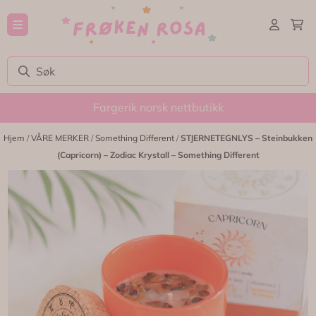
Hopp til innhold
Fargerik norsk nettbutikk
Hjem
/
VÅRE MERKER
/
Something Different
/
STJERNETEGNLYS – Steinbukken
(Capricorn) – Zodiac Krystall – Something Different