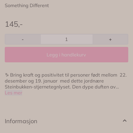
Something Different
145,-
-
+
Legg i handlekurv
♑️ Bring kraft og positivitet til personer født mellom 22.
desember og 19. januar med dette jordnære
Steinbukken-stjernetegnlyset. Den dype duften av
sandeltre og jasmin gir ro og balanse, mens et dryss av
Les mer
ekte tigerøye forsterker Steinbukkens indre styrke og
målrettethet. Tigerøye er kjent som en stein for mot,
fokus og selvtillit 🐅✨ Den hjelper Steinbukken med å
rydde bort emosjonelle blokkeringer, beskytte mot selv-
Informasjon
tvil og samtidig minne dem på deres enorme indre
kraft. Sammen med Steinbukkens naturlige utholdenhet