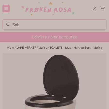
Hopp til innhold
Fargerik norsk nettbutikk
Hjem
/
VÅRE MERKER
/
Maileg
/
TOALETT – Mus – Hvit og Sort – Maileg