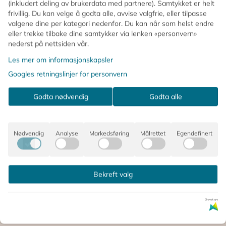
åpnes og lukkes, og størrelsen er tilpasset
Baby Mus
og
(inkludert deling av brukerdata med partnere). Samtykket er helt
andre små Maileg-figurer.
frivillig. Du kan velge å godta alle, avvise valgfrie, eller tilpasse
valgene dine per kategori nedenfor. Du kan når som helst endre
🐭 Passer til Baby Mus
eller trekke tilbake dine samtykker via lenken «personvern»
nederst på nettsiden vår.
🚽 Toalettsete som kan åpnes og lukkes
🏠 Perfekt til baderommet i SuitCasa-huset
Les mer om informasjonskapsler
🌿 Hvit og sort tidløst design
Googles retningslinjer for personvern
📏 Høyde: 5 cm | Dybde: 5 cm
Godta nødvendig
Godta alle
Kommentarer
Nødvendig
Analyse
Markedsføring
Målrettet
Egendefinert
Bekreft valg
Produsent
Drevet av