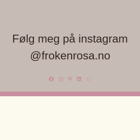
Følg meg på instagram
@frokenrosa.no
FRØKEN ROSA, MONICA WIGER
Velkommen til Frøken Rosa – et lite, lekent