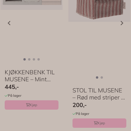
KJØKKENBENK TIL
MUSENE – Mint
med kjøkkenutstyr ...
445,-
STOL TIL MUSENE
På lager
– Rød med striper –
Maileg
200,-
Kjøp
På lager
Kjøp