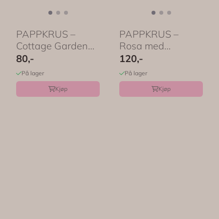
PAPPKRUS –
PAPPKRUS –
Cottage Garden
Rosa med
blomster – 8-pk ...
papirblomst – 8-
80,-
120,-
pk – ...
På lager
På lager
Kjøp
Kjøp