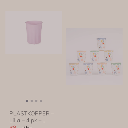
PLASTKOPPER –
Lilla – 4 pk –
PartyDeco
38,-
75,-