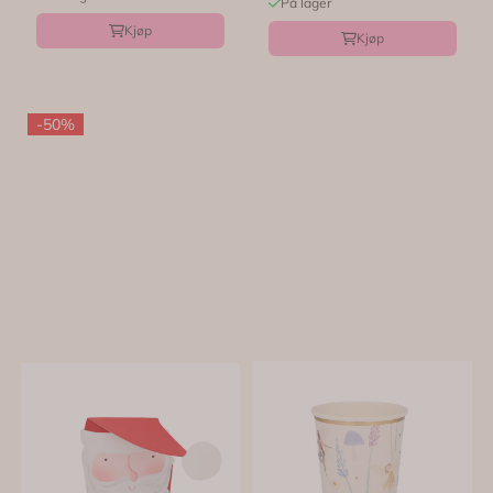
På lager
Kjøp
Kjøp
-50%