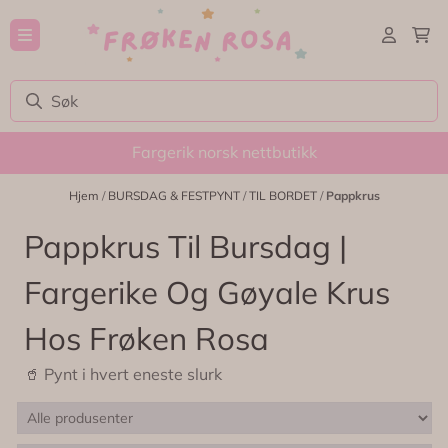
Hopp til innhold
Fargerik norsk nettbutikk
Hjem
/
BURSDAG & FESTPYNT
/
TIL BORDET
/
Pappkrus
Pappkrus Til Bursdag |
Fargerike Og Gøyale Krus
Hos Frøken Rosa
🥤 Pynt i hvert eneste slurk