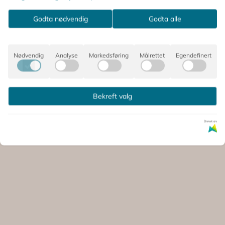
Godta nødvendig
Godta alle
Nødvendig
Analyse
Markedsføring
Målrettet
Egendefinert
Bekreft valg
Drevet av